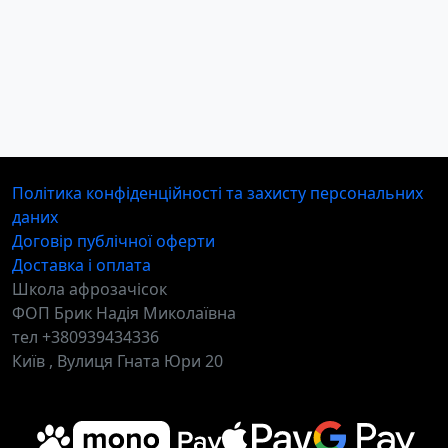
Політика конфіденційності та захисту персональних
даних
Договір публічної оферти
Доставка і оплата
Школа афрозачісок
ФОП Брик Надія Миколаївна
тел +380939434336
Київ , Вулиця Гната Юри 20