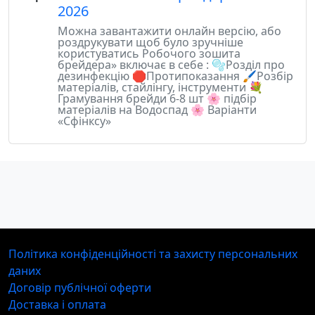
2026
Можна завантажити онлайн версію, або
роздрукувати щоб було зручніше
користуватись Робочого зошита
брейдера» включає в себе : 🫧Розділ про
дезинфекцію 🛑Протипоказання 🖌️Розбір
матеріалів, стайлінгу, інструменти 💐
Грамування брейди 6-8 шт 🌸 підбір
матеріалів на Водоспад 🌸 Варіанти
«Сфінксу»
Політика конфіденційності та захисту персональних
даних
Договір публічної оферти
Доставка і оплата