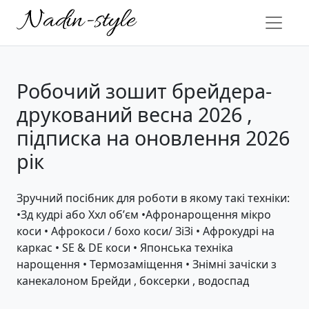
Робочий зошит брейдера-
друкований весна 2026 ,
підписка на оновлення 2026
рік
Зручний посібник для роботи в якому такі техніки:
•Зд кудрі або Ххл обʼєм •Афронарощення мікро
коси • Афрокоси / бохо коси/ ЗіЗі • Афрокудрі на
каркас • SE & DE коси • Японська техніка
нарощення • Термозаміщення • Знімні зачіски з
канекалоном Брейди , боксерки , водоспад