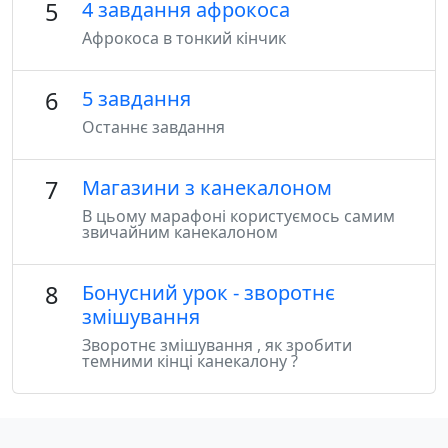
5
4 завдання афрокоса
Афрокоса в тонкий кінчик
6
5 завдання
Останнє завдання
7
Магазини з канекалоном
В цьому марафоні користуємось самим
звичайним канекалоном
8
Бонусний урок - зворотнє
змішування
Зворотнє змішування , як зробити
темними кінці канекалону ?