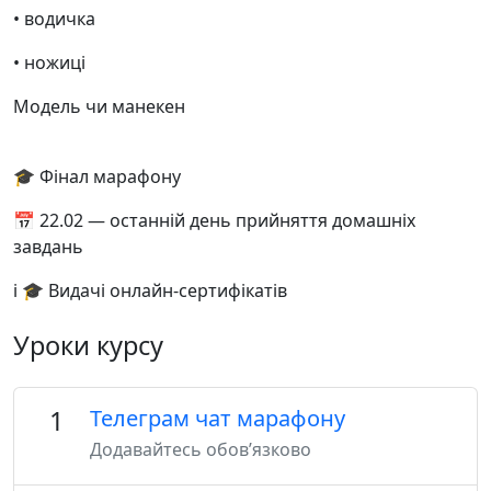
• водичка
• ножиці
Модель чи манекен
🎓 Фінал марафону
📅 22.02 — останній день прийняття домашніх
завдань
і 🎓 Видачі онлайн-сертифікатів
Уроки курсу
1
Телеграм чат марафону
Додавайтесь обовʼязково