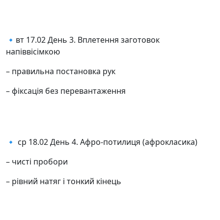
🔹вт 17.02 День 3. Вплетення заготовок
напіввісімкою
– правильна постановка рук
– фіксація без перевантаження
🔹 ср 18.02 День 4. Афро-потилиця (афрокласика)
– чисті пробори
– рівний натяг і тонкий кінець