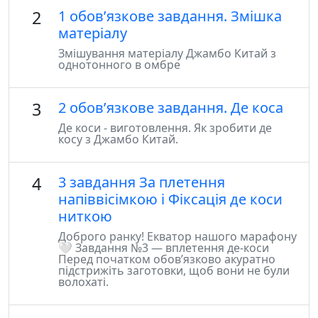
2
1 обовʼязкове завдання. Змішка
матеріалу
Змішування матеріалу Джамбо Китай з
однотонного в омбре
3
2 обовʼязкове завдання. Де коса
Де коси - виготовлення. Як зробити де
косу з Джамбо Китай.
4
3 завдання За плетення
напіввісімкою і Фіксація де коси
ниткою
Доброго ранку! Екватор нашого марафону
🤍 Завдання №3 — вплетення де-коси
Перед початком обов’язково акуратно
підстрижіть заготовки, щоб вони не були
волохаті.