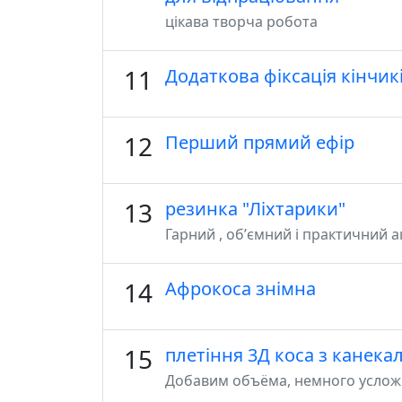
цікава творча робота
11
Додаткова фіксація кінчи
12
Перший прямий ефір
13
резинка "Ліхтарики"
Гарний , обʼємний і практичний а
14
Афрокоса знімна
15
плетіння 3Д коса з канека
Добавим объёма, немного усложн