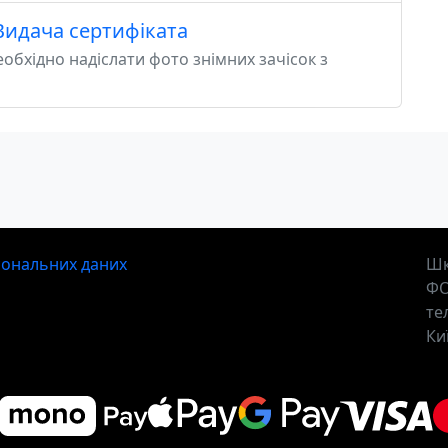
Видача сертифіката
обхідно надіслати фото знімних зачісок з
рсональних даних
Шк
ФО
те
Ки