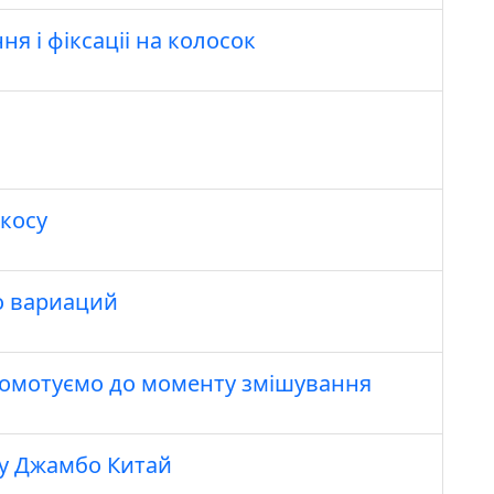
я і фіксаціі на колосок
косу
о вариаций
ромотуємо до моменту змішування
ну Джамбо Китай