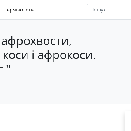
Термінологія
 афрохвости,
коси і афрокоси.
 "