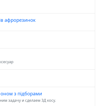
ків афрорезинок
ксесуар
лоном з підборами
им задачу и сделаем 3Д косу.