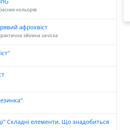
BnG
расних кольорів
дрявий афрохвіст
 практична зйомна зачіска
іст"
ст
резинка"
ці" Складні елементи. Що знадобиться