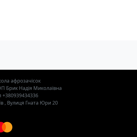
ола афрозачісок
П Брик Надія Миколаївна
л +380939434336
їв , Вулиця Гната Юри 20