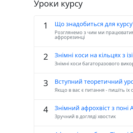
Уроки курсу
1
Що знадобиться для курсу
Розглянемо з чим ми працюватиме
афрорезинці
2
Знімні коси на кільцях з із
Знімні коси багаторазового вик
3
Вступний теоретичний урок
Якщо в вас є питання - пишіть їх
4
Знімний афрохвіст з поні 
Зручний в догляді хвостик