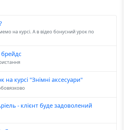
?
мо на курсі. А в відео бонусний урок по
і брейдс
ористання
 на курсі "Знімні аксесуари"
 обовязково
Аріель - клієнт буде задоволений