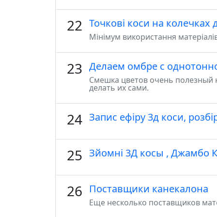
22
Точкові коси на колечках 
Мінімум використання матеріалі
23
Делаем омбре с однотонн
Смешка цветов очень полезный на
делать их сами.
24
Запис ефіру 3д коси, розбір
25
Зйомні 3Д косы , Джамбо 
26
Поставщики канекалона
Еще несколько поставщиков мате