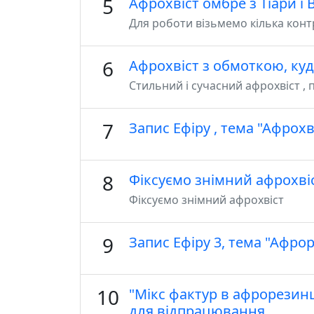
5
Афрохвіст омбре з Тіари і 
Для роботи візьмемо кілька конт
6
Афрохвіст з обмоткою, ку
Стильний і сучасний афрохвіст ,
7
Запис Ефіру , тема "Афрохв
8
Фіксуємо знімний афрохві
Фіксуємо знімний афрохвіст
9
Запис Ефіру 3, тема "Афро
10
"Мікс фактур в афрорезин
для відпрацювання