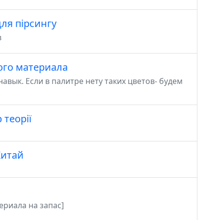
для пірсингу
в
ого материала
вык. Если в палитре нету таких цветов- будем
 теорії
Китай
риала на запас]