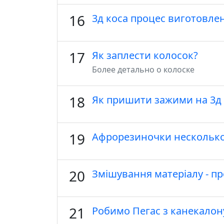
16
3д коса процес виготовленн
17
Як заплести колосок?
Более детально о колоске
18
Як пришити зажими на 3д 
19
Афрорезиночки нескольк
20
Змішування матеріалу - п
21
Робимо Пегас з канекало