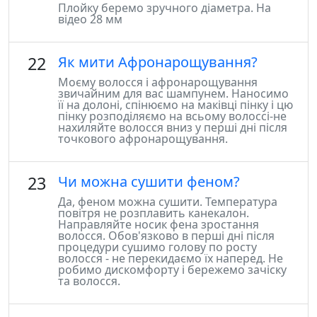
Плойку беремо зручного діаметра. На
відео 28 мм
22
Як мити Афронарощування?
Моєму волосся і афронарощування
звичайним для вас шампунем. Наносимо
її на долоні, спінюємо на маківці пінку і цю
пінку розподіляємо на всьому волоссі-не
нахиляйте волосся вниз у перші дні після
точкового афронарощування.
23
Чи можна сушити феном?
Да, феном можна сушити. Температура
повітря не розплавить канекалон.
Направляйте носик фена зростання
волосся. Обов'язково в перші дні після
процедури сушимо голову по росту
волосся - не перекидаємо їх наперед. Не
робимо дискомфорту і бережемо зачіску
та волосся.