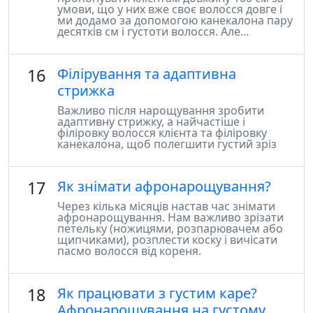
умови, що у них вже своє волосся довге і
ми додамо за допомогою канекалона пару
десятків см і густоти волосся. Але...
16
Філірування та адаптивна
стрижка
Важливо після нарощування зробити
адаптивну стрижку, а найчастіше і
філіровку волосся клієнта та філіровку
канекалона, щоб полегшити густий зріз
17
Як знімати афронарощування?
Через кілька місяців настав час знімати
афронарощування. Нам важливо зрізати
петельку (ножицями, розпарювачем або
щипчиками), розплести коску і вичісати
пасмо волосся від кореня.
18
Як працювати з густим каре?
Афронарощування на густому