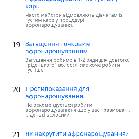
карі.
Часто майстри відмовляють дівчатам із
густим каре у процедурі
афронарощування.
19
Загущення точковим
афронарощуванням
Загущення робимо в 1-2 ряди для довгого,
"ріденького" волосся, яке хоче робити
густіше.
20
Протипоказання для
афронарощування.
Не рекомендується робити
афронарощування-якщо у вас травмовані,
ріденькі волосики.
21
Як накрутити афронарощування?