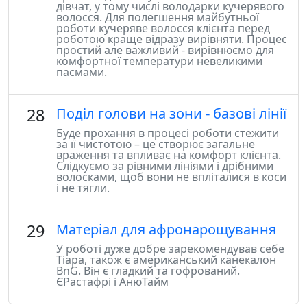
дівчат, у тому числі володарки кучерявого
волосся. Для полегшення майбутньої
роботи кучеряве волосся клієнта перед
роботою краще відразу вирівняти. Процес
простий але важливий - вирівнюємо для
комфортної температури невеликими
пасмами.
28
Поділ голови на зони - базові лінії
Буде прохання в процесі роботи стежити
за її чистотою – це створює загальне
враження та впливає на комфорт клієнта.
Слідкуємо за рівними лініями і дрібними
волосками, щоб вони не впліталися в коси
і не тягли.
29
Матеріал для афронарощування
У роботі дуже добре зарекомендував себе
Тіара, також є американський канекалон
BnG. Він є гладкий та гофрований.
ЄРастафрі і АнюТайм