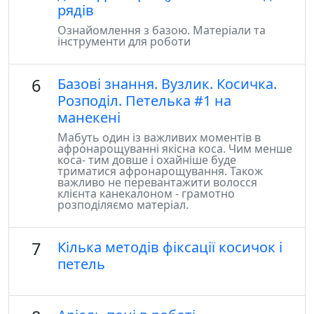
рядів
Ознайомлення з базою. Матеріали та
інструменти для роботи
6
Базові знання. Вузлик. Косичка.
Розподіл. Петелька #1 на
манекені
Мабуть один із важливих моментів в
афронарощуванні якісна коса. Чим менше
коса- тим довше і охайніше буде
триматися афронарощування. Також
важливо не перевантажити волосся
клієнта канекалоном - грамотно
розподіляємо матеріал.
7
Кілька методів фіксації косичок і
петель