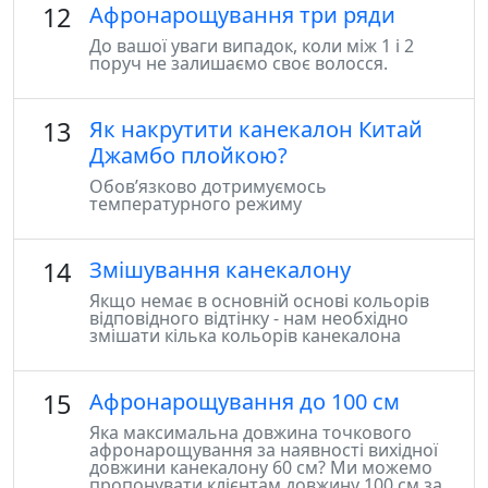
12
Афронарощування три ряди
До вашої уваги випадок, коли між 1 і 2
поруч не залишаємо своє волосся.
13
Як накрутити канекалон Китай
Джамбо плойкою?
Обов’язково дотримуємось
температурного режиму
14
Змішування канекалону
Якщо немає в основній основі кольорів
відповідного відтінку - нам необхідно
змішати кілька кольорів канекалона
15
Афронарощування до 100 см
Яка максимальна довжина точкового
афронарощування за наявності вихідної
довжини канекалону 60 см? Ми можемо
пропонувати клієнтам довжину 100 см за