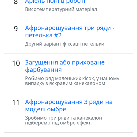
8
Аріель поні в роботі
Висотемпературний матеріал
9
Афронарощування три ряди -
петелька #2
Другий варіант фіксації петельки
10
Загущення або приховане
фарбування
Робимо ряд маленьких кісок, у нашому
випадку з яскравим канекалоном
11
Афронарощування 3 ряди на
моделі омбре
Зробимо три ряди та канекалон
підберемо під омбре ефект.