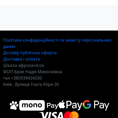
Політика конфіденційності та захисту персональних
даних
Договір публічної оферти
Доставка і оплата
Школа афрозачісок
ФОП Брик Надія Миколаївна
тел +380939434336
Київ , Вулиця Гната Юри 20