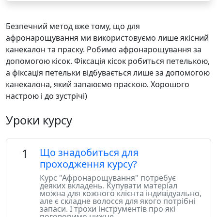
Безпечний метод вже тому, що для
афронарощування ми використовуємо лише якісний
канекалон та праску. Робимо афронарощування за
допомогою кісок. Фіксація кісок робиться петелькою,
а фіксація петельки відбувається лише за допомогою
канекалона, який запаюємо праскою. Хорошого
настрою і до зустрічі)
Уроки курсу
1
Що знадобиться для
проходження курсу?
Курс "Афронарощування" потребує
деяких вкладень. Купувати матеріал
можна для кожного клієнта індивідуально,
але є складне волосся для якого потрібні
запаси. І трохи інструментів про які
поговоримо нижче.