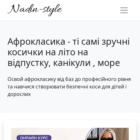
Афрокласика - ті самі зручні
косички на літо на
відпустку, канікули , море
Освой афрокласику від баз до професійного рівня
та навчися створювати безпечні коси для дітей і
дорослих