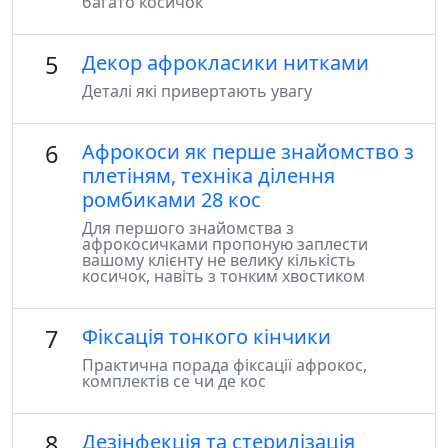
багато косичок
5
Декор афрокласики нитками
Деталі які привертають увагу
6
Афрокоси як перше знайомство з
плетіням, техніка ділення
ромбиками 28 кос
Для першого знайомства з
афрокосичками пропоную заплести
вашому клієнту не велику кількість
косичок, навіть з тонким хвостиком
7
Фіксація тонкого кінчики
Практична порада фіксації афрокос,
комплектів се чи де кос
8
Дезінфекція та стерилізація