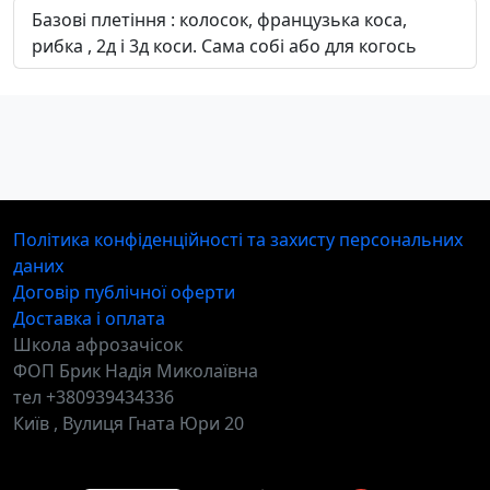
Базові плетіння : колосок, французька коса,
рибка , 2д і 3д коси. Сама собі або для когось
Політика конфіденційності та захисту персональних
даних
Договір публічної оферти
Доставка і оплата
Школа афрозачісок
ФОП Брик Надія Миколаївна
тел +380939434336
Київ , Вулиця Гната Юри 20