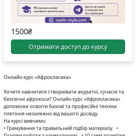
1500₴
Отримати доступ до курсу
Онлайн курс «Афрокласика»
Хочете навчитися створювати акуратні, сучасні та
безпечні афрокоси? Онлайн курс «Афрокласика»
допоможе освоїти базові та професійні техніки
плетіння незалежно від вашого досвіду.
На курсі вивчимо:
• Грамування та правильний підбір матеріалу. •
Основи роботи з канекалоном. • 10 схем розмітки